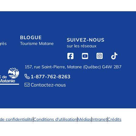
BLOGUE
SUIVEZ-NOUS
grès
Tourisme Matane
sur les réseaux




157, rue Saint-Pierre, Matane (Québec) G4W 2B7
1-877-762-8263

Contactez-nous

 de confidentialité
Conditions d'utilisation
Médias
Intranet
Crédits