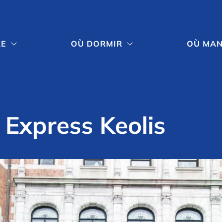
RE
OÙ DORMIR
OÙ MA


 Express Keolis