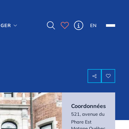



EN
NGER



Coordonnées
521, avenue du
Phare Est
Matane,
Québec