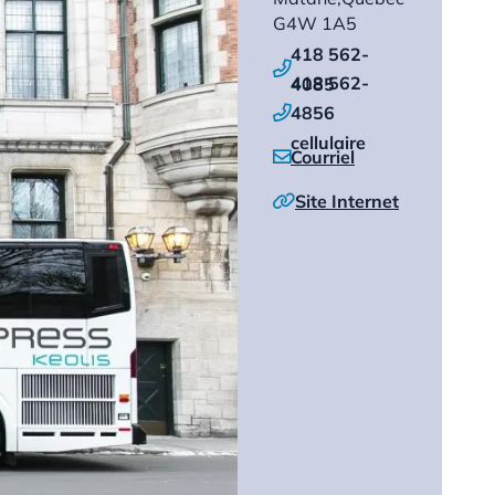
G4W 1A5
418 562-

418 562-
4085
4856

cellulaire
Courriel

Site Internet
