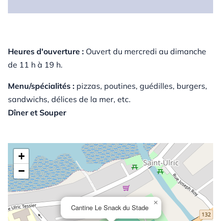
Heures d'ouverture :
Ouvert du mercredi au dimanche
de 11 h à 19 h.
Menu/spécialités :
pizzas, poutines, guédilles, burgers,
sandwichs, délices de la mer, etc.
Dîner et Souper
+
−
×
Cantine Le Snack du Stade