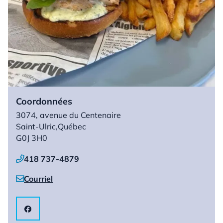
Coordonnées
3074, avenue du Centenaire
Saint-Ulric,
Québec
G0J 3H0
418 737-4879

Courriel

