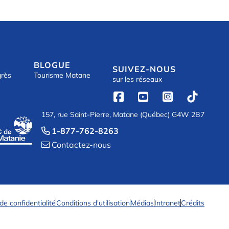
BLOGUE
SUIVEZ-NOUS
grès
Tourisme Matane
sur les réseaux




157, rue Saint-Pierre, Matane (Québec) G4W 2B7
1-877-762-8263

Contactez-nous

 de confidentialité
Conditions d'utilisation
Médias
Intranet
Crédits