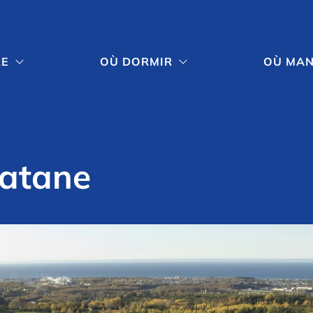
RE
OÙ DORMIR
OÙ MA


Matane