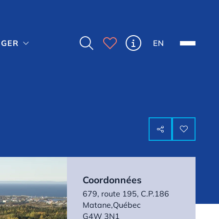



EN
NGER



Coordonnées
679, route 195, C.P.186
Matane,
Québec
G4W 3N1