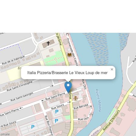
×
Italia Pizzeria/Brasserie Le Vieux Loup de mer