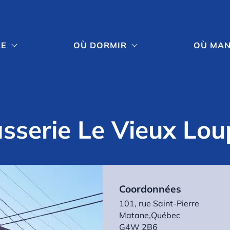
RE
OÙ DORMIR
OÙ MA


rasserie Le Vieux Lo
Coordonnées
101, rue Saint-Pierre
Matane,
Québec
G4W 2B6