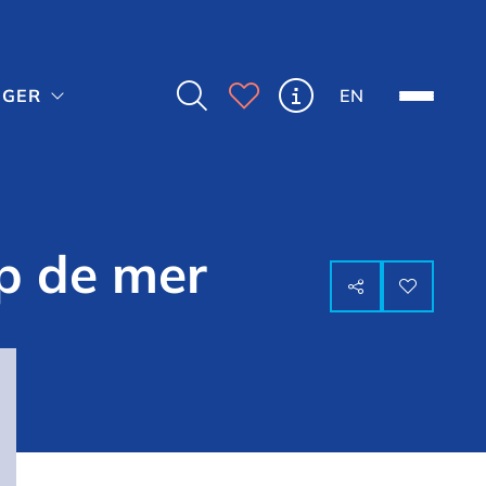



EN
NGER

up de mer

