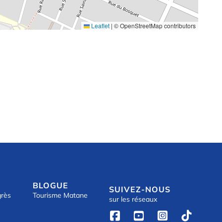
Leaflet
|
© OpenStreetMap contributors
BLOGUE
SUIVEZ-NOUS
grès
Tourisme Matane
sur les réseaux



