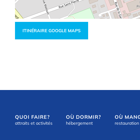
ITINÉRAIRE GOOGLE MAPS
QUOI FAIRE?
OÙ DORMIR?
OÙ MAN
attraits et activités
hébergement
restauration