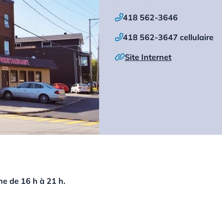
418 562-3646

418 562-3647 cellulaire

Site Internet

he de 16 h à 21 h.