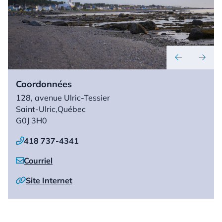


Coordonnées
128, avenue Ulric-Tessier
Saint-Ulric,
Québec
G0J 3H0
418 737-4341

Courriel

Site Internet
