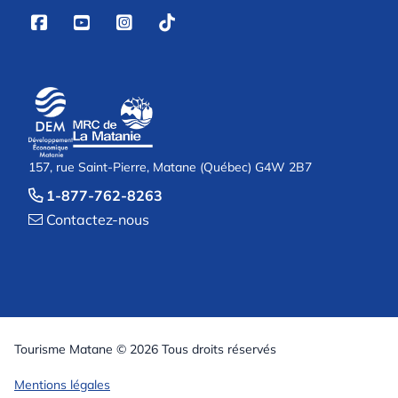




157, rue Saint-Pierre, Matane (Québec) G4W 2B7
1-877-762-8263

Contactez-nous

Tourisme Matane © 2026 Tous droits réservés
Mentions légales