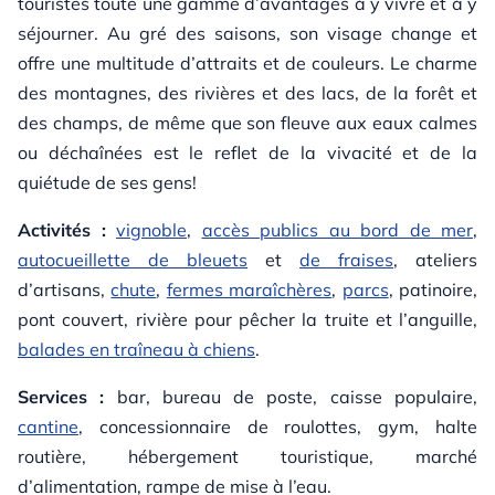
touristes toute une gamme d’avantages à y vivre et à y
séjourner. Au gré des saisons, son visage change et
offre une multitude d’attraits et de couleurs. Le charme
des montagnes, des rivières et des lacs, de la forêt et
des champs, de même que son fleuve aux eaux calmes
ou déchaînées est le reflet de la vivacité et de la
quiétude de ses gens!
Activités :
vignoble
,
accès publics au bord de mer
,
autocueillette de bleuets
et
de fraises
, ateliers
d’artisans,
chute
,
fermes maraîchères
,
parcs
, patinoire,
pont couvert, rivière pour pêcher la truite et l’anguille,
balades en traîneau à chiens
.
Services :
bar, bureau de poste, caisse populaire,
cantine
, concessionnaire de roulottes, gym, halte
routière, hébergement touristique, marché
d’alimentation, rampe de mise à l’eau.