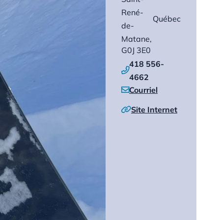
René-
Québec
de-
Matane,
G0J 3E0
418 556-

4662
Courriel

Site Internet
