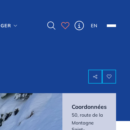



EN
NGER



Coordonnées
50, route de la
Montagne
Saint-