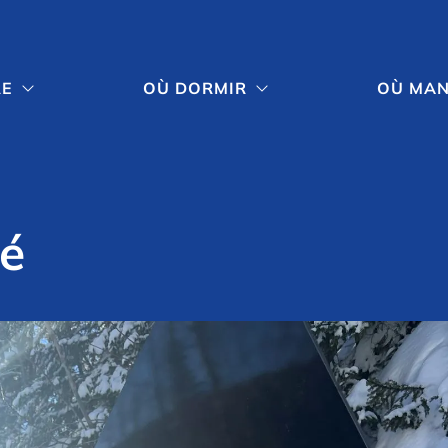
RE
OÙ DORMIR
OÙ MA


é