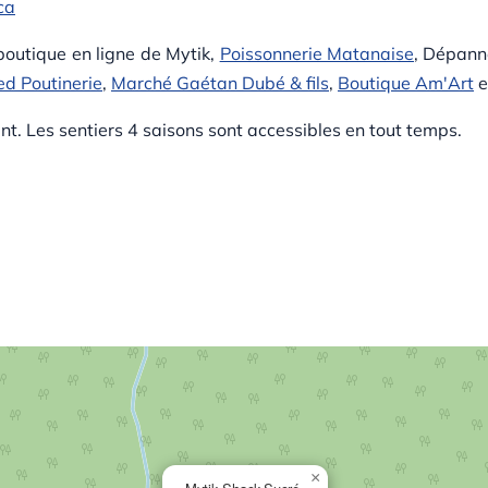
ca
boutique en ligne de Mytik,
Poissonnerie Matanaise
, Dépann
ed Poutinerie
,
Marché Gaétan Dubé & fils
,
Boutique Am'Art
e
nt. Les sentiers 4 saisons sont accessibles en tout temps.
×