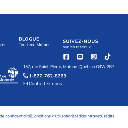
BLOGUE
SUIVEZ-NOUS
grès
Tourisme Matane
sur les réseaux




157, rue Saint-Pierre, Matane (Québec) G4W 2B7
1-877-762-8263

Contactez-nous

 de confidentialité
Conditions d'utilisation
Médias
Intranet
Crédits