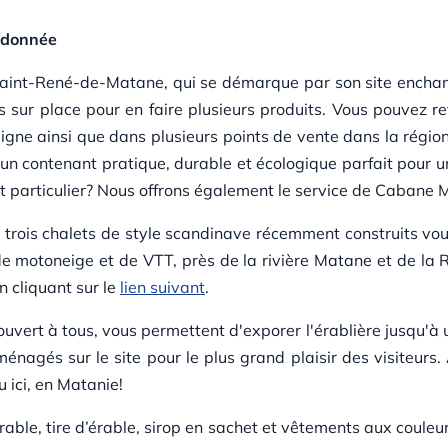
andonnée
aint-René-de-Matane, qui se démarque par son site enchant
s sur place pour en faire plusieurs produits. Vous pouvez r
 ligne ainsi que dans plusieurs points de vente dans la ré
 un contenant pratique, durable et écologique parfait pour u
t particulier? Nous offrons également le service de Cabane 
ù trois chalets de style scandinave récemment construits vo
de motoneige et de VTT, près de la rivière Matane et de la R
 cliquant sur le
lien suivant
.
uvert à tous, vous permettent d'exporer l'érablière jusqu'à un
énagés sur le site pour le plus grand plaisir des visiteurs. 
 ici, en Matanie!
rable, tire d’érable, sirop en sachet et vêtements aux couleur